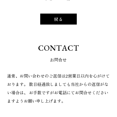
戻る
C
O
N
T
A
C
T
お
問
合
せ
通常、お問い合わせのご返信は2営業日以内を心がけて
おります。
数日経過致しましても当社からの返信がな
い場合は、
お手数ですがお電話にてお問合せください
ますようお願い申し上げます。