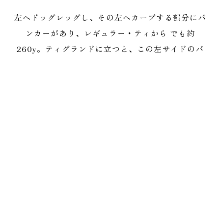
左へドッグレッグし、その左へカーブする部分にバ
ンカーがあり、レギュラー・ティから でも約
260y。ティグランドに立つと、この左サイドのバ
ンカーが意外に近く見え、ショートカットの誘惑に
かられるはずです。
しかし、それが落し穴。距離 を考えただけでも、
かなりのロングヒッターでもこのバンカーをキャリ
ーで超えることはできません。まずはショートカッ
トという誘惑を捨てることがこのホー ルでスコア
をまとめる方法です。
第１打は右サイド狙い。バンカーにつかまらなくて