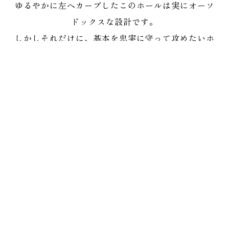
ゆるやかに左へカーブしたこのホールは実にオーソ
ドックスな設計です。
しかしそれだけに、基本を忠実に守って攻めたいホ
ールです。
第１打の目標は、フェアウェイ左130y付近にある
杉の木と右サイドのバンカーの間、ベストポジショ
ンはこのバンカーサイド。バンカー方向を目標に思
い 切りのいいショットが要求されます。フェアウ
ェイは広く、右サイドにはマウンドがありますから
安心して豪快にショットすることです。
バンカーサイドまで飛ばせば残りは150y。グリー
ン回りのバンカーに距離感をまどわされないように