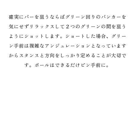
確実にパーを狙うならばグリーン回りのバンカーを
気にせずリラックスして２つのグリーンの間を狙う
ようにショットします。ショートした場合、グリー
ン手前は複雑なアンジュレーションとなっています
からスタンスと方向をしっかり定めることが大切で
す。ボールはできるだけピン手前に。
A
B
BLACK
218y
197y
BLUE
202y
182y
WHITE
184y
162y
RED
145y
115y