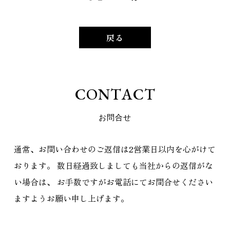
戻る
C
O
N
T
A
C
T
お
問
合
せ
通常、お問い合わせのご返信は2営業日以内を心がけて
おります。
数日経過致しましても当社からの返信がな
い場合は、
お手数ですがお電話にてお問合せください
ますようお願い申し上げます。