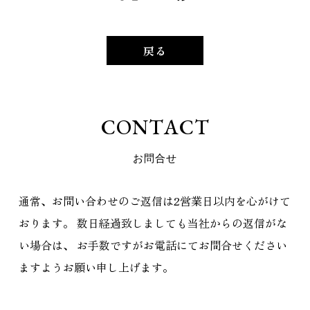
戻る
C
O
N
T
A
C
T
お
問
合
せ
通常、お問い合わせのご返信は2営業日以内を心がけて
おります。
数日経過致しましても当社からの返信がな
い場合は、
お手数ですがお電話にてお問合せください
ますようお願い申し上げます。