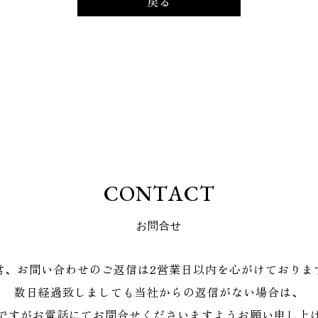
戻る
C
O
N
T
A
C
T
お
問
合
せ
常、お問い合わせのご返信は2営業日以内を心がけておりま
数日経過致しましても当社からの返信がない場合は、
ですがお電話にてお問合せくださいますようお願い申し上