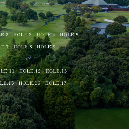
E.2
HOLE.3
HOLE.4
HOLE.5
E.7
HOLE.8
HOLE.9
LE.11
HOLE.12
HOLE.13
LE.15
HOLE.16
HOLE.17