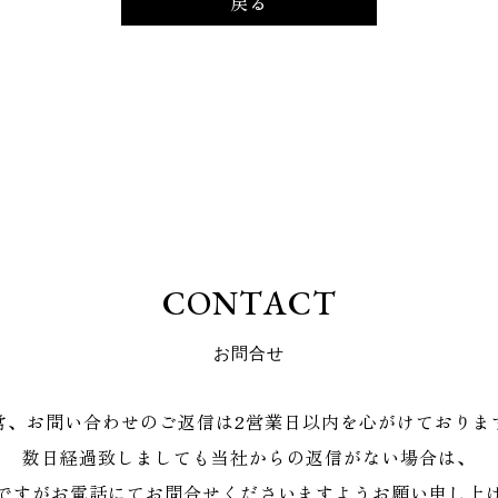
戻る
C
O
N
T
A
C
T
お
問
合
せ
常、お問い合わせのご返信は2営業日以内を心がけておりま
数日経過致しましても当社からの返信がない場合は、
ですがお電話にてお問合せくださいますようお願い申し上