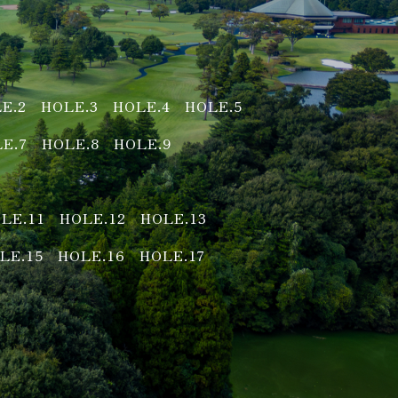
E.2
HOLE.3
HOLE.4
HOLE.5
E.7
HOLE.8
HOLE.9
LE.11
HOLE.12
HOLE.13
LE.15
HOLE.16
HOLE.17