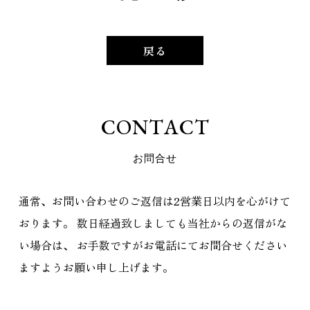
戻る
C
O
N
T
A
C
T
お
問
合
せ
通常、お問い合わせのご返信は2営業日以内を心がけて
おります。
数日経過致しましても当社からの返信がな
い場合は、
お手数ですがお電話にてお問合せください
ますようお願い申し上げます。