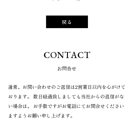
戻る
C
O
N
T
A
C
T
お
問
合
せ
通常、お問い合わせのご返信は2営業日以内を心がけて
おります。
数日経過致しましても当社からの返信がな
い場合は、
お手数ですがお電話にてお問合せください
ますようお願い申し上げます。