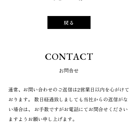
戻る
C
O
N
T
A
C
T
お
問
合
せ
通常、お問い合わせのご返信は2営業日以内を心がけて
おります。
数日経過致しましても当社からの返信がな
い場合は、
お手数ですがお電話にてお問合せください
ますようお願い申し上げます。