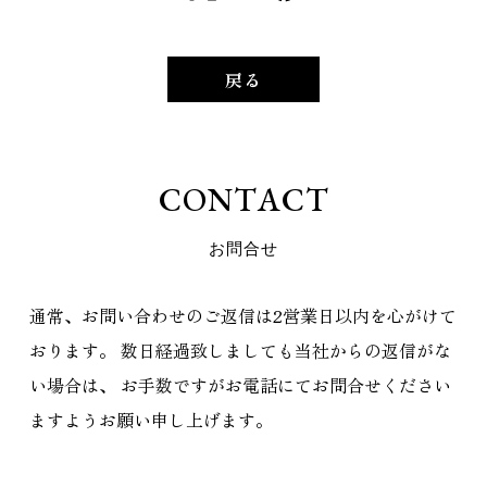
戻る
C
O
N
T
A
C
T
お
問
合
せ
通常、お問い合わせのご返信は2営業日以内を心がけて
おります。
数日経過致しましても当社からの返信がな
い場合は、
お手数ですがお電話にてお問合せください
ますようお願い申し上げます。