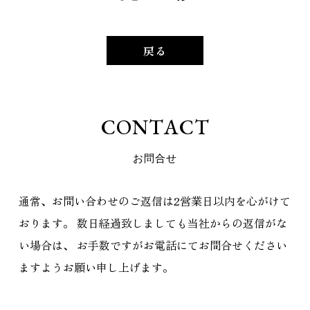
戻る
C
O
N
T
A
C
T
お
問
合
せ
通常、お問い合わせのご返信は2営業日以内を心がけて
おります。
数日経過致しましても当社からの返信がな
い場合は、
お手数ですがお電話にてお問合せください
ますようお願い申し上げます。