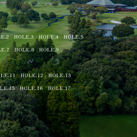
E.2
HOLE.3
HOLE.4
HOLE.5
E.7
HOLE.8
HOLE.9
LE.11
HOLE.12
HOLE.13
LE.15
HOLE.16
HOLE.17