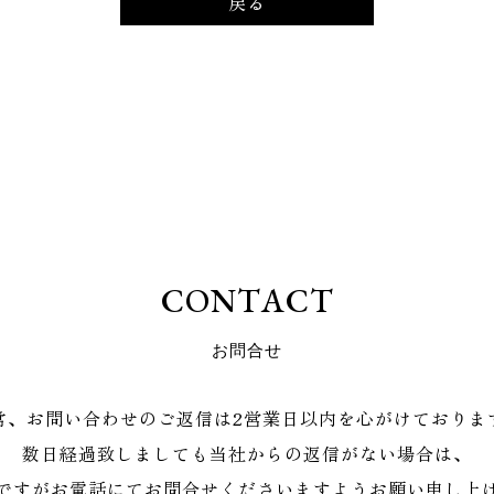
戻る
C
O
N
T
A
C
T
お
問
合
せ
常、お問い合わせのご返信は2営業日以内を心がけておりま
数日経過致しましても当社からの返信がない場合は、
ですがお電話にてお問合せくださいますようお願い申し上