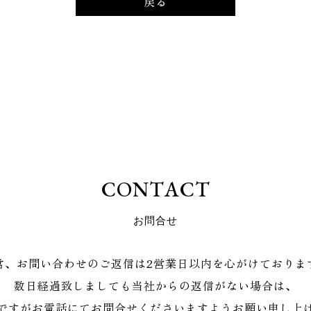
戻る
C
O
N
T
A
C
T
お
問
合
せ
常、お問い合わせのご返信は2営業日以内を心がけておりま
数日経過致しましても当社からの返信がない場合は、
ですがお電話にてお問合せくださいますようお願い申し上