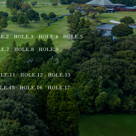
E.2
HOLE.3
HOLE.4
HOLE.5
E.7
HOLE.8
HOLE.9
LE.11
HOLE.12
HOLE.13
LE.15
HOLE.16
HOLE.17