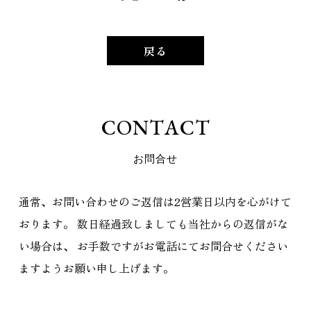
戻る
C
O
N
T
A
C
T
お
問
合
せ
通常、お問い合わせのご返信は2営業日以内を心がけて
おります。
数日経過致しましても当社からの返信がな
い場合は、
お手数ですがお電話にてお問合せください
ますようお願い申し上げます。