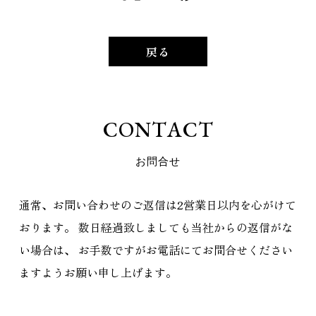
戻る
C
O
N
T
A
C
T
お
問
合
せ
通常、お問い合わせのご返信は2営業日以内を心がけて
おります。
数日経過致しましても当社からの返信がな
い場合は、
お手数ですがお電話にてお問合せください
ますようお願い申し上げます。