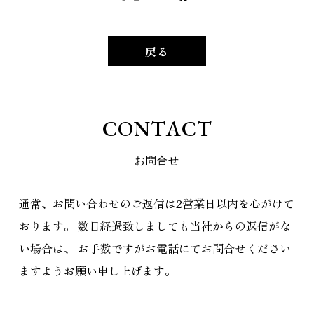
戻る
C
O
N
T
A
C
T
お
問
合
せ
通常、お問い合わせのご返信は2営業日以内を心がけて
おります。
数日経過致しましても当社からの返信がな
い場合は、
お手数ですがお電話にてお問合せください
ますようお願い申し上げます。