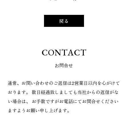
戻る
C
O
N
T
A
C
T
お
問
合
せ
通常、お問い合わせのご返信は2営業日以内を心がけて
おります。
数日経過致しましても当社からの返信がな
い場合は、
お手数ですがお電話にてお問合せください
ますようお願い申し上げます。