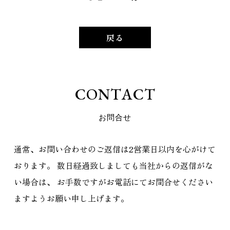
戻る
C
O
N
T
A
C
T
お
問
合
せ
通常、お問い合わせのご返信は2営業日以内を心がけて
おります。
数日経過致しましても当社からの返信がな
い場合は、
お手数ですがお電話にてお問合せください
ますようお願い申し上げます。