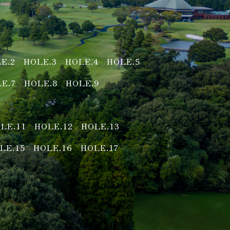
E.2
HOLE.3
HOLE.4
HOLE.5
E.7
HOLE.8
HOLE.9
LE.11
HOLE.12
HOLE.13
LE.15
HOLE.16
HOLE.17