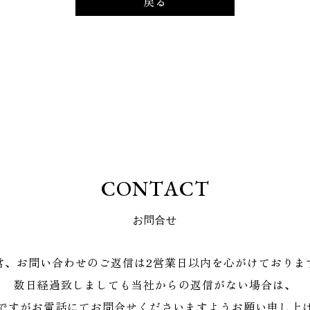
戻る
C
O
N
T
A
C
T
お
問
合
せ
常、お問い合わせのご返信は2営業日以内を心がけておりま
数日経過致しましても当社からの返信がない場合は、
ですがお電話にてお問合せくださいますようお願い申し上