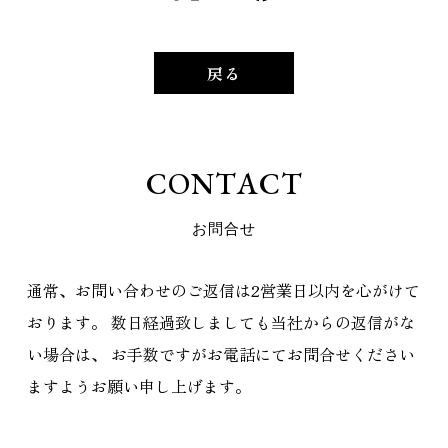
戻る
C
O
N
T
A
C
T
お
問
合
せ
通常、お問い合わせのご返信は2営業日以内を心がけて
おります。
数日経過致しましても当社からの返信がな
い場合は、
お手数ですがお電話にてお問合せください
ますようお願い申し上げます。