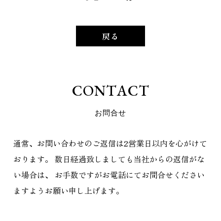
戻る
C
O
N
T
A
C
T
お
問
合
せ
通常、お問い合わせのご返信は2営業日以内を心がけて
おります。
数日経過致しましても当社からの返信がな
い場合は、
お手数ですがお電話にてお問合せください
ますようお願い申し上げます。