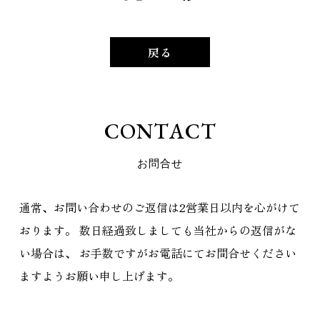
戻る
C
O
N
T
A
C
T
お
問
合
せ
通常、お問い合わせのご返信は2営業日以内を心がけて
おります。
数日経過致しましても当社からの返信がな
い場合は、
お手数ですがお電話にてお問合せください
ますようお願い申し上げます。