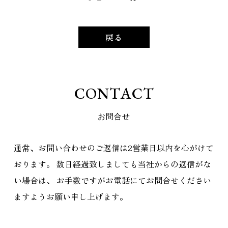
戻る
C
O
N
T
A
C
T
お
問
合
せ
通常、お問い合わせのご返信は2営業日以内を心がけて
おります。
数日経過致しましても当社からの返信がな
い場合は、
お手数ですがお電話にてお問合せください
ますようお願い申し上げます。