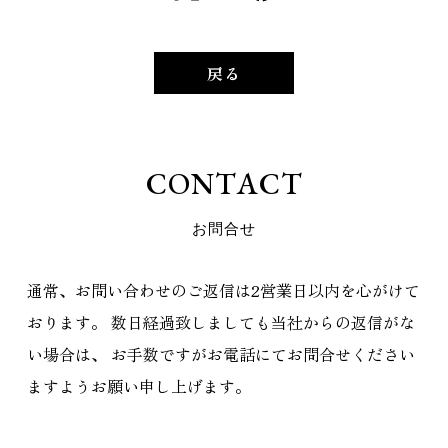
戻る
C
O
N
T
A
C
T
お
問
合
せ
通常、お問い合わせのご返信は2営業日以内を心がけて
おります。
数日経過致しましても当社からの返信がな
い場合は、
お手数ですがお電話にてお問合せください
ますようお願い申し上げます。