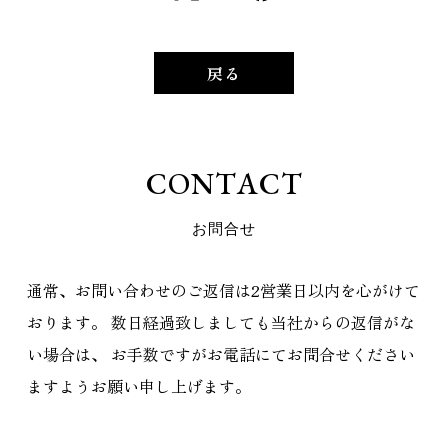
戻る
C
O
N
T
A
C
T
お
問
合
せ
通常、お問い合わせのご返信は2営業日以内を心がけて
おります。
数日経過致しましても当社からの返信がな
い場合は、
お手数ですがお電話にてお問合せください
ますようお願い申し上げます。