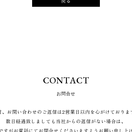
戻る
C
O
N
T
A
C
T
お
問
合
せ
常、お問い合わせのご返信は2営業日以内を心がけておりま
数日経過致しましても当社からの返信がない場合は、
ですがお電話にてお問合せくださいますようお願い申し上