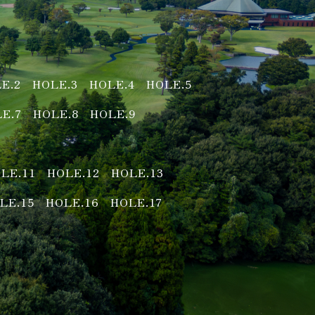
E.2
HOLE.3
HOLE.4
HOLE.5
E.7
HOLE.8
HOLE.9
LE.11
HOLE.12
HOLE.13
LE.15
HOLE.16
HOLE.17