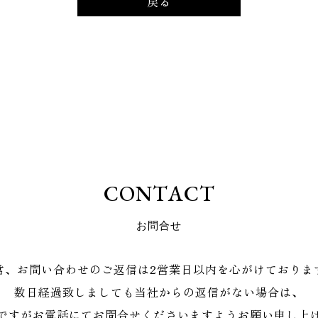
戻る
C
O
N
T
A
C
T
お
問
合
せ
常、お問い合わせのご返信は2営業日以内を心がけておりま
数日経過致しましても当社からの返信がない場合は、
ですがお電話にてお問合せくださいますようお願い申し上