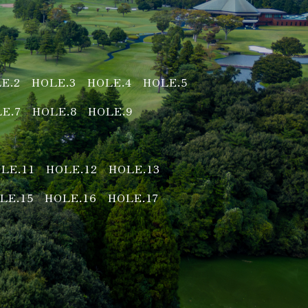
E.2
HOLE.3
HOLE.4
HOLE.5
E.7
HOLE.8
HOLE.9
LE.11
HOLE.12
HOLE.13
LE.15
HOLE.16
HOLE.17