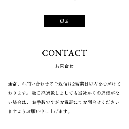
戻る
C
O
N
T
A
C
T
お
問
合
せ
通常、お問い合わせのご返信は2営業日以内を心がけて
おります。
数日経過致しましても当社からの返信がな
い場合は、
お手数ですがお電話にてお問合せください
ますようお願い申し上げます。