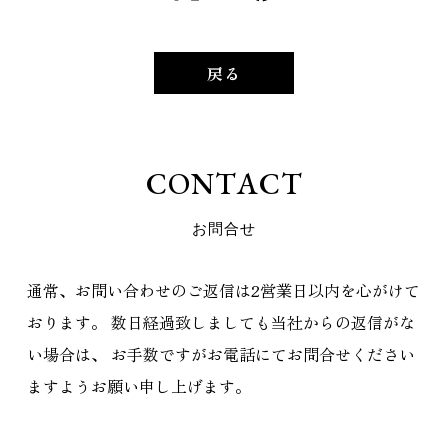
戻る
C
O
N
T
A
C
T
お
問
合
せ
通常、お問い合わせのご返信は2営業日以内を心がけて
おります。
数日経過致しましても当社からの返信がな
い場合は、
お手数ですがお電話にてお問合せください
ますようお願い申し上げます。