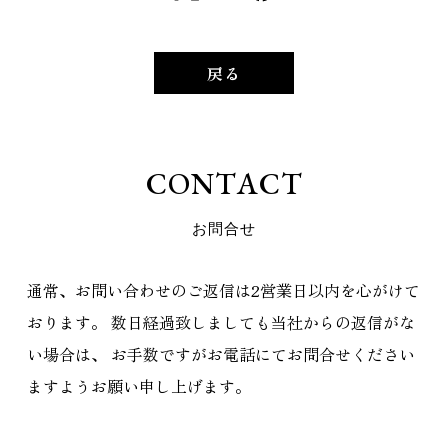
戻る
C
O
N
T
A
C
T
お
問
合
せ
通常、お問い合わせのご返信は2営業日以内を心がけて
おります。
数日経過致しましても当社からの返信がな
い場合は、
お手数ですがお電話にてお問合せください
ますようお願い申し上げます。