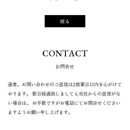
戻る
C
O
N
T
A
C
T
お
問
合
せ
通常、お問い合わせのご返信は2営業日以内を心がけて
おります。
数日経過致しましても当社からの返信がな
い場合は、
お手数ですがお電話にてお問合せください
ますようお願い申し上げます。