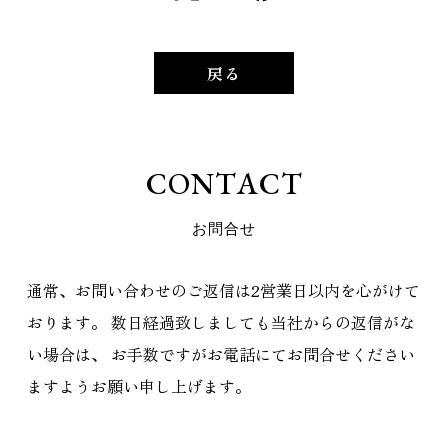
戻る
C
O
N
T
A
C
T
お
問
合
せ
通常、お問い合わせのご返信は2営業日以内を心がけて
おります。
数日経過致しましても当社からの返信がな
い場合は、
お手数ですがお電話にてお問合せください
ますようお願い申し上げます。