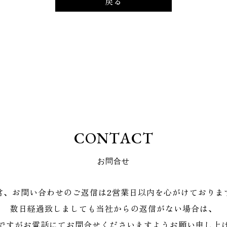
戻る
C
O
N
T
A
C
T
お
問
合
せ
常、お問い合わせのご返信は2営業日以内を心がけておりま
数日経過致しましても当社からの返信がない場合は、
ですがお電話にてお問合せくださいますようお願い申し上