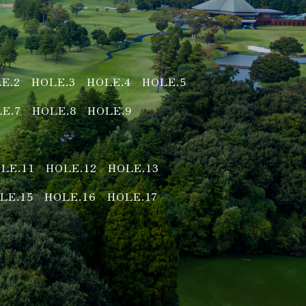
E.2
HOLE.3
HOLE.4
HOLE.5
E.7
HOLE.8
HOLE.9
LE.11
HOLE.12
HOLE.13
LE.15
HOLE.16
HOLE.17