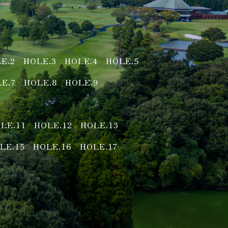
E.2
HOLE.3
HOLE.4
HOLE.5
E.7
HOLE.8
HOLE.9
LE.11
HOLE.12
HOLE.13
LE.15
HOLE.16
HOLE.17