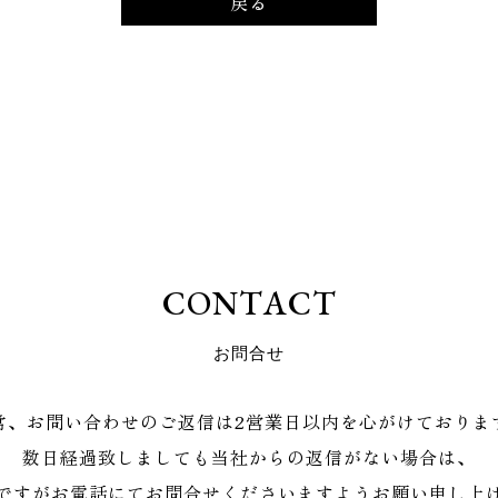
戻る
C
O
N
T
A
C
T
お
問
合
せ
常、お問い合わせのご返信は2営業日以内を心がけておりま
数日経過致しましても当社からの返信がない場合は、
ですがお電話にてお問合せくださいますようお願い申し上