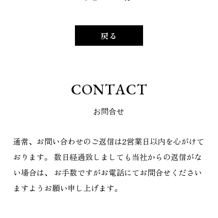
戻る
C
O
N
T
A
C
T
お
問
合
せ
通常、お問い合わせのご返信は2営業日以内を心がけて
おります。
数日経過致しましても当社からの返信がな
い場合は、
お手数ですがお電話にてお問合せください
ますようお願い申し上げます。