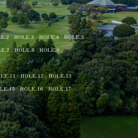
E.2
HOLE.3
HOLE.4
HOLE.5
E.7
HOLE.8
HOLE.9
LE.11
HOLE.12
HOLE.13
LE.15
HOLE.16
HOLE.17