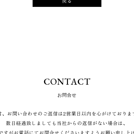
戻る
C
O
N
T
A
C
T
お
問
合
せ
常、お問い合わせのご返信は2営業日以内を心がけておりま
数日経過致しましても当社からの返信がない場合は、
ですがお電話にてお問合せくださいますようお願い申し上