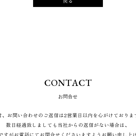
戻る
C
O
N
T
A
C
T
お
問
合
せ
常、お問い合わせのご返信は2営業日以内を心がけておりま
数日経過致しましても当社からの返信がない場合は、
ですがお電話にてお問合せくださいますようお願い申し上