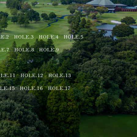
E.2
HOLE.3
HOLE.4
HOLE.5
E.7
HOLE.8
HOLE.9
LE.11
HOLE.12
HOLE.13
LE.15
HOLE.16
HOLE.17