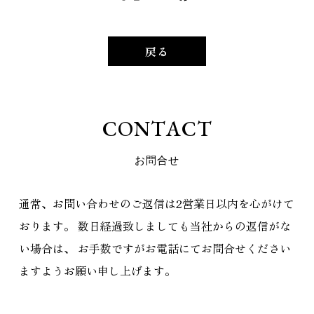
戻る
C
O
N
T
A
C
T
お
問
合
せ
通常、お問い合わせのご返信は2営業日以内を心がけて
おります。
数日経過致しましても当社からの返信がな
い場合は、
お手数ですがお電話にてお問合せください
ますようお願い申し上げます。