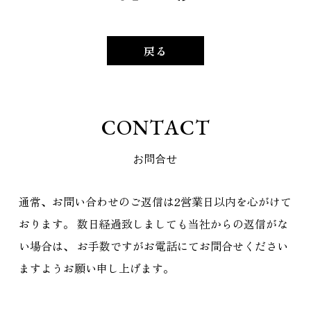
戻る
C
O
N
T
A
C
T
お
問
合
せ
通常、お問い合わせのご返信は2営業日以内を心がけて
おります。
数日経過致しましても当社からの返信がな
い場合は、
お手数ですがお電話にてお問合せください
ますようお願い申し上げます。