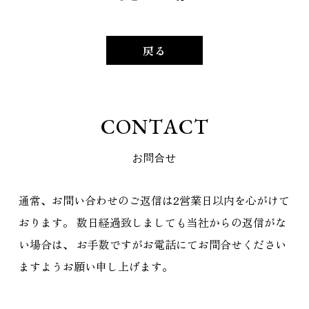
戻る
C
O
N
T
A
C
T
お
問
合
せ
通常、お問い合わせのご返信は2営業日以内を心がけて
おります。
数日経過致しましても当社からの返信がな
い場合は、
お手数ですがお電話にてお問合せください
ますようお願い申し上げます。