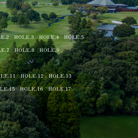
E.2
HOLE.3
HOLE.4
HOLE.5
E.7
HOLE.8
HOLE.9
LE.11
HOLE.12
HOLE.13
LE.15
HOLE.16
HOLE.17