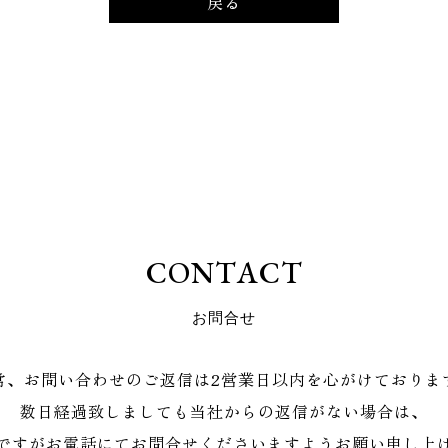
戻る
C
O
N
T
A
C
T
お
問
合
せ
常、お問い合わせのご返信は2営業日以内を心がけておりま
数日経過致しましても当社からの返信がない場合は、
ですがお電話にてお問合せくださいますようお願い申し上