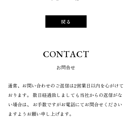
戻る
C
O
N
T
A
C
T
お
問
合
せ
通常、お問い合わせのご返信は2営業日以内を心がけて
おります。
数日経過致しましても当社からの返信がな
い場合は、
お手数ですがお電話にてお問合せください
ますようお願い申し上げます。