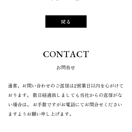
戻る
C
O
N
T
A
C
T
お
問
合
せ
通常、お問い合わせのご返信は2営業日以内を心がけて
おります。
数日経過致しましても当社からの返信がな
い場合は、
お手数ですがお電話にてお問合せください
ますようお願い申し上げます。