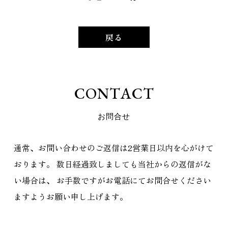
戻る
C
O
N
T
A
C
T
お
問
合
せ
通常、お問い合わせのご返信は2営業日以内を心がけて
おります。
数日経過致しましても当社からの返信がな
い場合は、
お手数ですがお電話にてお問合せください
ますようお願い申し上げます。