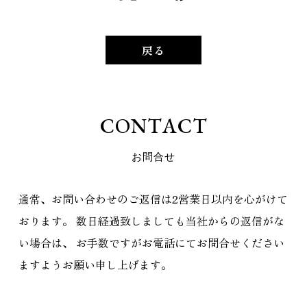
戻る
C
O
N
T
A
C
T
お
問
合
せ
通常、お問い合わせのご返信は2営業日以内を心がけて
おります。
数日経過致しましても当社からの返信がな
い場合は、
お手数ですがお電話にてお問合せください
ますようお願い申し上げます。