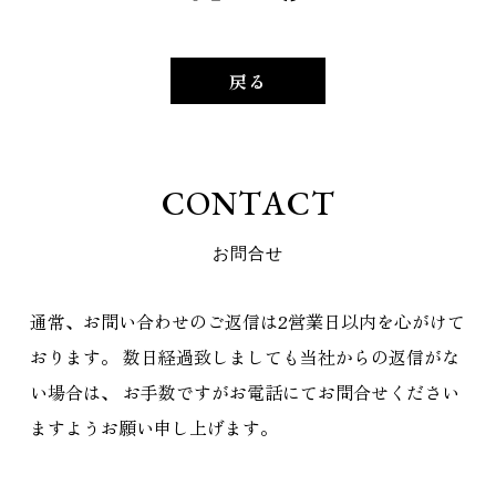
戻る
C
O
N
T
A
C
T
お
問
合
せ
通常、お問い合わせのご返信は2営業日以内を心がけて
おります。
数日経過致しましても当社からの返信がな
い場合は、
お手数ですがお電話にてお問合せください
ますようお願い申し上げます。