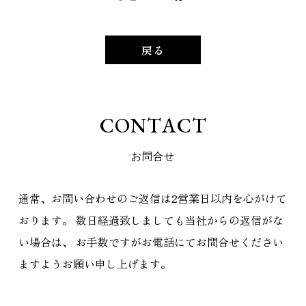
戻る
C
O
N
T
A
C
T
お
問
合
せ
通常、お問い合わせのご返信は2営業日以内を心がけて
おります。
数日経過致しましても当社からの返信がな
い場合は、
お手数ですがお電話にてお問合せください
ますようお願い申し上げます。