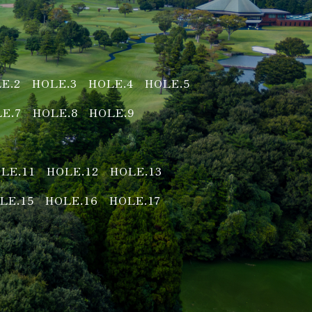
E.2
HOLE.3
HOLE.4
HOLE.5
E.7
HOLE.8
HOLE.9
LE.11
HOLE.12
HOLE.13
LE.15
HOLE.16
HOLE.17