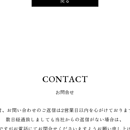
戻る
C
O
N
T
A
C
T
お
問
合
せ
常、お問い合わせのご返信は2営業日以内を心がけておりま
数日経過致しましても当社からの返信がない場合は、
ですがお電話にてお問合せくださいますようお願い申し上